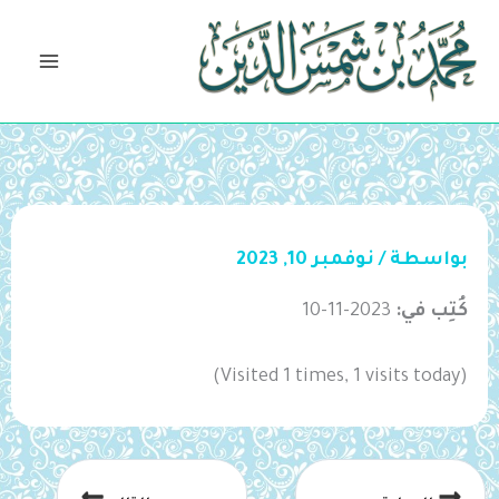
خطي
لى
لمحتوى
بواسطة
/
نوفمبر 10, 2023
كُتِب في:
2023-11-10
(Visited 1 times, 1 visits today)