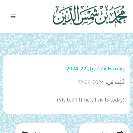
خطي
لى
لمحتوى
بواسطة
/
أبريل 22, 2024
كُتِب في:
2024-04-22
(Visited 1 times, 1 visits today)