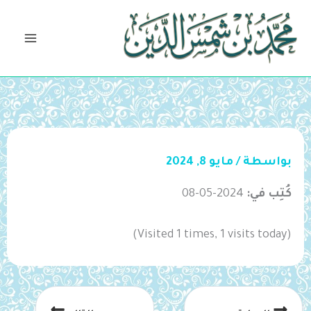
خطي
لى
لمحتوى
بواسطة
/
مايو 8, 2024
كُتِب في:
2024-05-08
(Visited 1 times, 1 visits today)