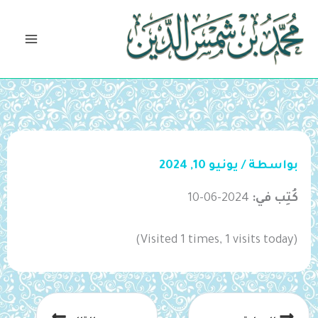
خطي
لى
لمحتوى
بواسطة
/
يونيو 10, 2024
كُتِب في:
2024-06-10
(Visited 1 times, 1 visits today)