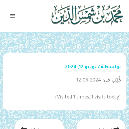
خطي
لى
لمحتوى
بواسطة
/
يونيو 12, 2024
كُتِب في:
2024-06-12
(Visited 1 times, 1 visits today)