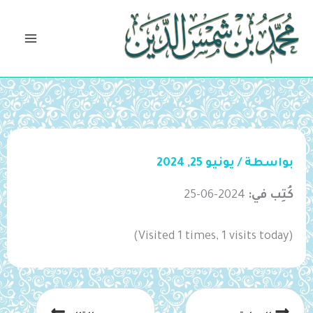
خطي
لى
لمحتوى
بواسطة
/
يونيو 25, 2024
كُتِب في:
2024-06-25
(Visited 1 times, 1 visits today)