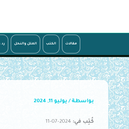
خطي
لى
لمحتوى
مقالات
الكتب
الملل والنحل
رد 
بواسطة
/
يوليو 11, 2024
كُتِب في:
2024-07-11