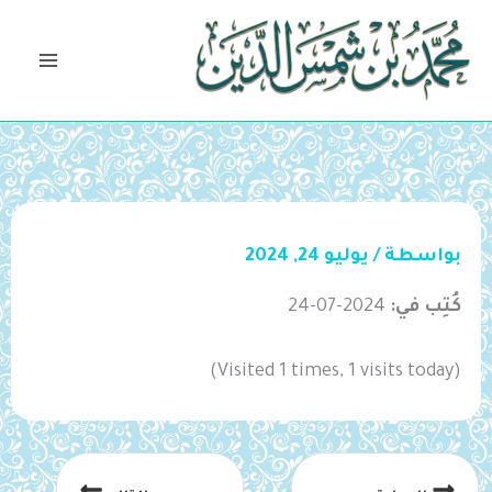
خطي
لى
لمحتوى
بواسطة
/
يوليو 24, 2024
كُتِب في:
2024-07-24
(Visited 1 times, 1 visits today)