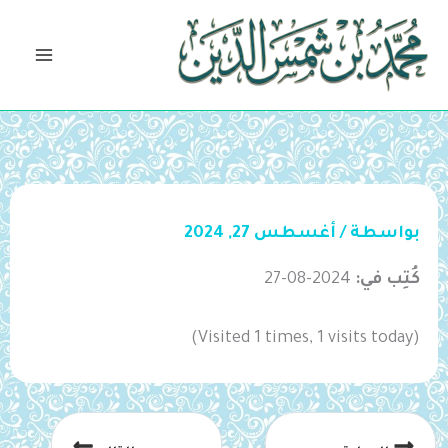
خطي
لى
لمحتوى
بواسطة
/
أغسطس 27, 2024
كُتِب في:
2024-08-27
(Visited 1 times, 1 visits today)