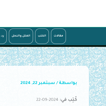
خطي
لى
لمحتوى
مقالات
الكتب
الملل والنحل
رد 
بواسطة
/
سبتمبر 22, 2024
كُتِب في:
2024-09-22