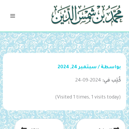
خطي
لى
لمحتوى
بواسطة
/
سبتمبر 24, 2024
كُتِب في:
2024-09-24
(Visited 1 times, 1 visits today)