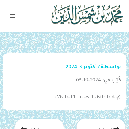
خطي
لى
لمحتوى
بواسطة
/
أكتوبر 3, 2024
كُتِب في:
2024-10-03
(Visited 1 times, 1 visits today)