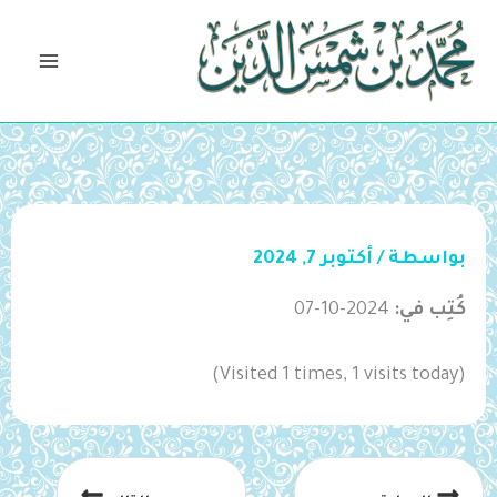
خطي
لى
لمحتوى
بواسطة
/
أكتوبر 7, 2024
كُتِب في:
2024-10-07
(Visited 1 times, 1 visits today)