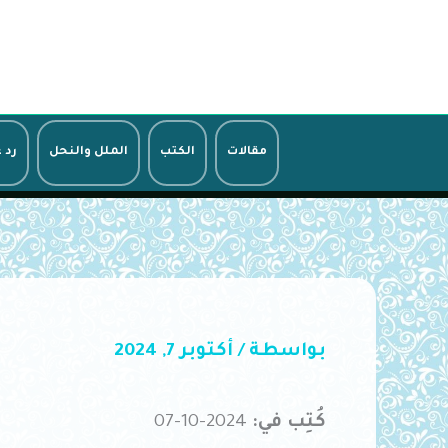
خطي
لى
لمحتوى
مقالات
الكتب
الملل والنحل
رد 
بواسطة
/
أكتوبر 7, 2024
كُتِب في:
2024-10-07