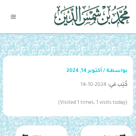
خطي
لى
لمحتوى
بواسطة
/
أكتوبر 14, 2024
كُتِب في:
2024-10-14
(Visited 1 times, 1 visits today)