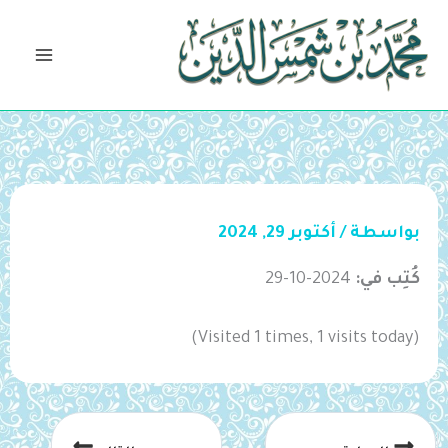
خطي
لى
لمحتوى
بواسطة
/
أكتوبر 29, 2024
كُتِب في:
2024-10-29
(Visited 1 times, 1 visits today)