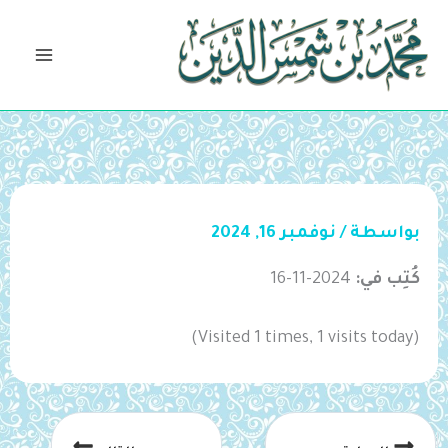
خطي
لى
لمحتوى
بواسطة
/
نوفمبر 16, 2024
كُتِب في:
2024-11-16
(Visited 1 times, 1 visits today)