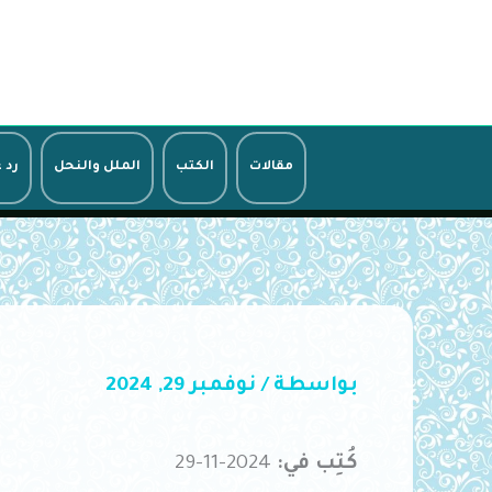
خطي
لى
لمحتوى
مقالات
الكتب
الملل والنحل
رد 
بواسطة
/
نوفمبر 29, 2024
كُتِب في:
2024-11-29