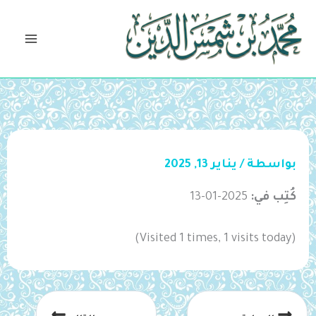
خطي
لى
لمحتوى
بواسطة
/
يناير 13, 2025
كُتِب في:
2025-01-13
(Visited 1 times, 1 visits today)