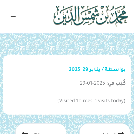
خطي
لى
لمحتوى
بواسطة
/
يناير 29, 2025
كُتِب في:
2025-01-29
(Visited 1 times, 1 visits today)