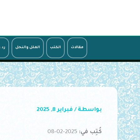
خطي
لى
لمحتوى
مقالات
الكتب
الملل والنحل
رد 
بواسطة
/
فبراير 8, 2025
كُتِب في:
2025-02-08