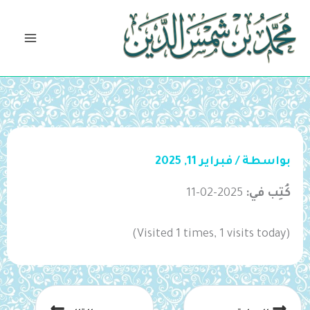
خطي
لى
لمحتوى
بواسطة
/
فبراير 11, 2025
كُتِب في:
2025-02-11
(Visited 1 times, 1 visits today)