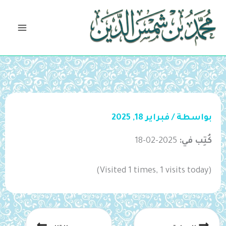
خطي
لى
لمحتوى
بواسطة
/
فبراير 18, 2025
كُتِب في:
2025-02-18
(Visited 1 times, 1 visits today)