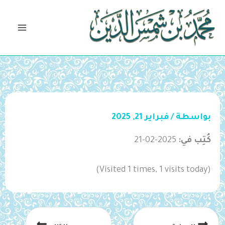
خطي
لى
لمحتوى
بواسطة
/
فبراير 21, 2025
كُتِب في:
2025-02-21
(Visited 1 times, 1 visits today)