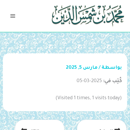
خطي
لى
لمحتوى
بواسطة
/
مارس 5, 2025
كُتِب في:
2025-03-05
(Visited 1 times, 1 visits today)