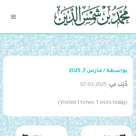
خطي
لى
لمحتوى
بواسطة
/
مارس 7, 2025
كُتِب في:
2025-03-07
(Visited 1 times, 1 visits today)