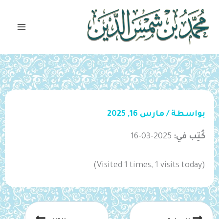
خطي
لى
لمحتوى
بواسطة
/
مارس 16, 2025
كُتِب في:
2025-03-16
(Visited 1 times, 1 visits today)