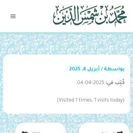
خطي
لى
لمحتوى
بواسطة
/
أبريل 4, 2025
كُتِب في:
2025-04-04
(Visited 1 times, 1 visits today)