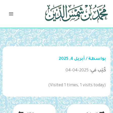
خطي
لى
لمحتوى
بواسطة
/
أبريل 4, 2025
كُتِب في:
2025-04-04
(Visited 1 times, 1 visits today)