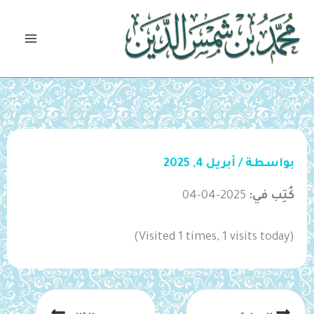
خطي
لى
لمحتوى
بواسطة
/
أبريل 4, 2025
كُتِب في:
2025-04-04
(Visited 1 times, 1 visits today)