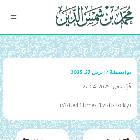
خطي
لى
لمحتوى
بواسطة
/
أبريل 27, 2025
كُتِب في:
2025-04-27
(Visited 1 times, 1 visits today)