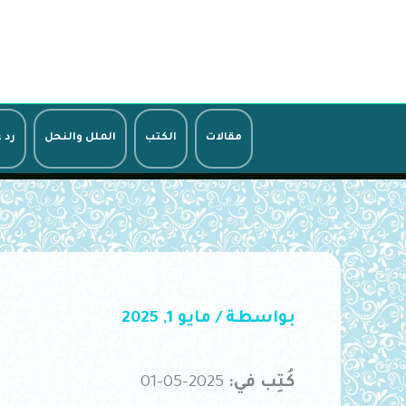
خطي
لى
لمحتوى
مقالات
الكتب
الملل والنحل
رد 
بواسطة
/
مايو 1, 2025
كُتِب في:
2025-05-01