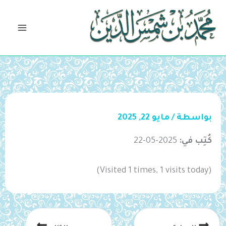
خطي
لى
لمحتوى
بواسطة
/
مايو 22, 2025
كُتِب في:
2025-05-22
(Visited 1 times, 1 visits today)