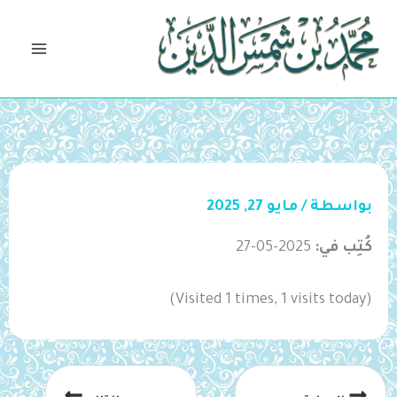
خطي
لى
لمحتوى
بواسطة
/
مايو 27, 2025
كُتِب في:
2025-05-27
(Visited 1 times, 1 visits today)