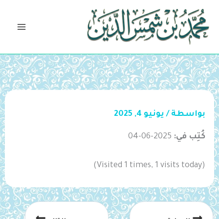
خطي
لى
لمحتوى
بواسطة
/
يونيو 4, 2025
كُتِب في:
2025-06-04
(Visited 1 times, 1 visits today)