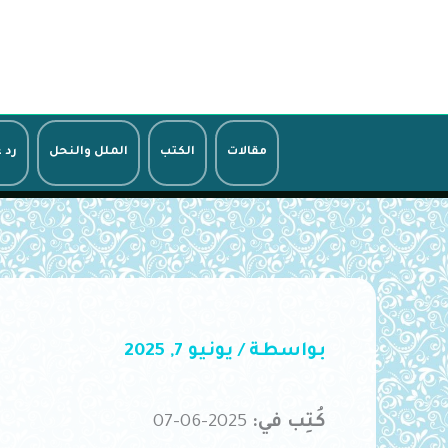
خطي
لى
لمحتوى
مقالات
الكتب
الملل والنحل
رد 
بواسطة
/
يونيو 7, 2025
كُتِب في:
2025-06-07