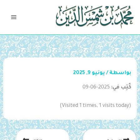
خطي
لى
لمحتوى
بواسطة
/
يونيو 9, 2025
كُتِب في:
2025-06-09
(Visited 1 times, 1 visits today)