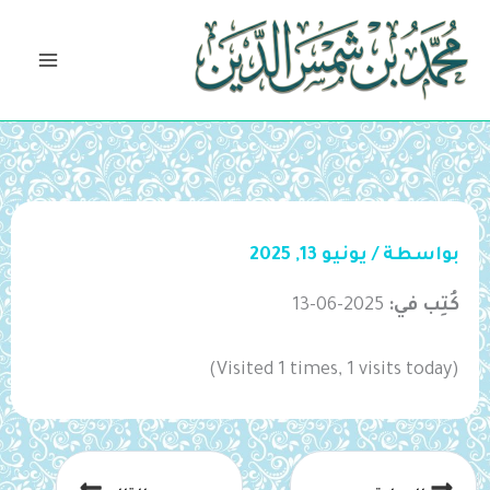
خطي
لى
لمحتوى
بواسطة
/
يونيو 13, 2025
كُتِب في:
2025-06-13
(Visited 1 times, 1 visits today)