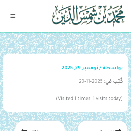
خطي
لى
لمحتوى
بواسطة
/
نوفمبر 29, 2025
كُتِب في:
2025-11-29
(Visited 1 times, 1 visits today)