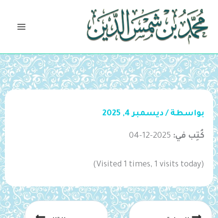
خطي
لى
لمحتوى
بواسطة
/
ديسمبر 4, 2025
كُتِب في:
2025-12-04
(Visited 1 times, 1 visits today)