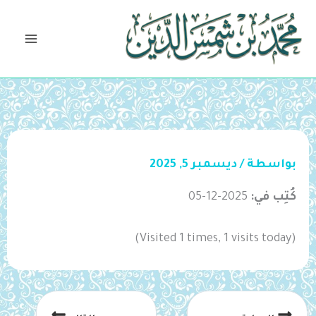
خطي
لى
لمحتوى
بواسطة
/
ديسمبر 5, 2025
كُتِب في:
2025-12-05
(Visited 1 times, 1 visits today)