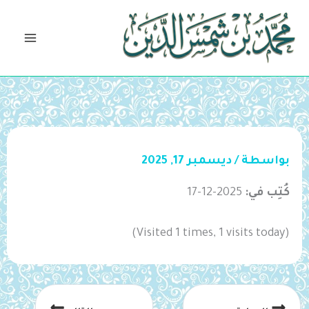
خطي
لى
لمحتوى
بواسطة
/
ديسمبر 17, 2025
كُتِب في:
2025-12-17
(Visited 1 times, 1 visits today)