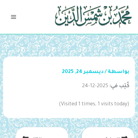
خطي
لى
لمحتوى
بواسطة
/
ديسمبر 24, 2025
كُتِب في:
2025-12-24
(Visited 1 times, 1 visits today)