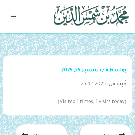
خطي
لى
لمحتوى
بواسطة
/
ديسمبر 25, 2025
كُتِب في:
2025-12-25
(Visited 1 times, 1 visits today)