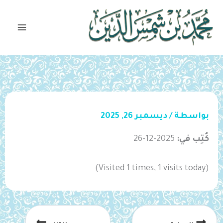
خطي
لى
لمحتوى
بواسطة
/
ديسمبر 26, 2025
كُتِب في:
2025-12-26
(Visited 1 times, 1 visits today)