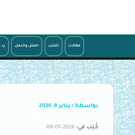
خطي
لى
لمحتوى
مقالات
الكتب
الملل والنحل
رد 
بواسطة
/
يناير 8, 2026
كُتِب في:
2026-01-08