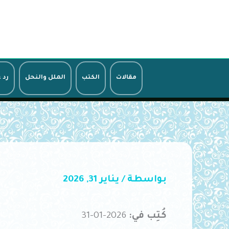
خطي
لى
لمحتوى
مقالات
الكتب
الملل والنحل
رد 
بواسطة
/
يناير 31, 2026
كُتِب في:
2026-01-31