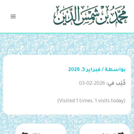
خطي
لى
لمحتوى
بواسطة
/
فبراير 3, 2026
كُتِب في:
2026-02-03
(Visited 1 times, 1 visits today)