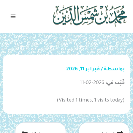
خطي
لى
لمحتوى
بواسطة
/
فبراير 11, 2026
كُتِب في:
2026-02-11
(Visited 1 times, 1 visits today)