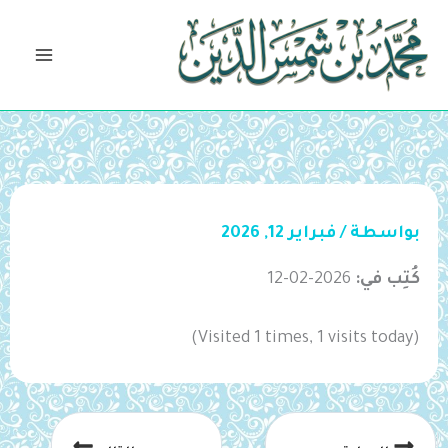
خطي
لى
لمحتوى
بواسطة
/
فبراير 12, 2026
كُتِب في:
2026-02-12
(Visited 1 times, 1 visits today)